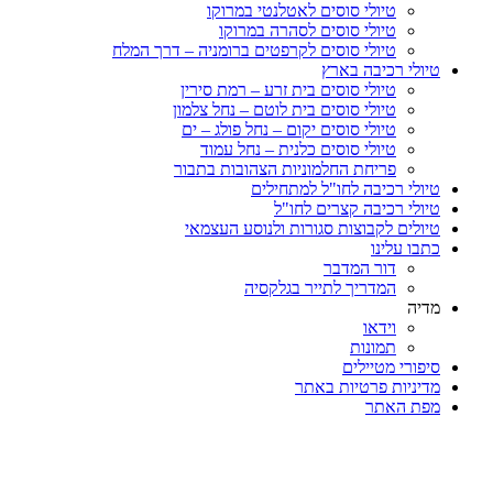
טיולי סוסים לאטלנטי במרוקו
טיולי סוסים לסהרה במרוקו
טיולי סוסים לקרפטים ברומניה – דרך המלח
טיולי רכיבה בארץ
טיולי סוסים בית זרע – רמת סירין
טיולי סוסים בית לוטם – נחל צלמון
טיולי סוסים יקום – נחל פולג – ים
טיולי סוסים כלנית – נחל עמוד
פריחת החלמוניות הצהובות בתבור
טיולי רכיבה לחו"ל למתחילים
טיולי רכיבה קצרים לחו"ל
טיולים לקבוצות סגורות ולנוסע העצמאי
כתבו עלינו
דור המדבר
המדריך לתייר בגלקסיה
מדיה
וידאו
תמונות
סיפורי מטיילים
מדיניות פרטיות באתר
מפת האתר