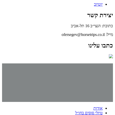
יוטיוב
יצירת קשר
כתובת: הנצי״ב 16 תל-אביב
מייל: ofersegev@horsetrips.co.il
כתבו עלינו
אודות
טיולי סוסים בחו״ל