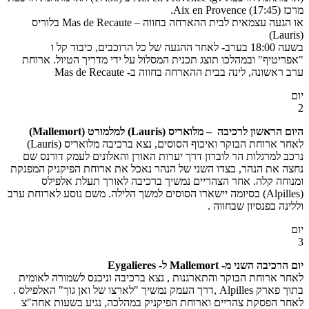
מרכז Aix en Provence (17:45).
או הגעה עצמאית לבית ההארחה בחווה – Mas de Recaute בלוריס
(Lauris)
בשעה 18:00 בערב- לאחר ההגעה של כל הרוכבים, כיבוד קל ו
"אפריטיף" ובמהלכו תוצג תכנית המסלול על ידי מדריך הטיול. ארוחת
ערב ראשונה, לינה בבית ההארחה בחווה ב- Mas de Recaute
יום
2
היום הראשון לרכיבה – מלואריס (Lauris) למלמורט (Mallemort)
לאחר ארוחת הבוקר ואיכוף הסוסים, נצא ברכיבה מלואריס (Lauris)
נרכב למרגלות הר לוברון דרך יערות האורן והאלונים לעמק דורנס שם
נחצה את הנהר, בצדו השני של הנהר נאכל את ארוחת הפיקניק המפנקת
ומנוחה קלה. אחר הצהריים נמשיך ברכיבה לאורך תעלת אלפילס
(Alpilles) בסיומה יישארו הסוסים למשך הלילה. משם נוסע לארוחת ערב
וללינה בפנסיון שבחווה .
יום
3
יום הרכיבה השני מ- Mallemort ל- Eygalieres
לאחר ארוחת הבוקר והתארגנות , נצא ברכיבה וניכנס לשמורה לאומית
בתוך פארק Alpilles ,דרך העמק נמשיך "לארצו של ואן גוך" האלפילס .
לאחר הפסקת צהריים וארוחת הפיקניק במהלכה, נגיע בשעות אחה"צ