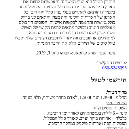
היתרון בטיול הוא הנוף המשתנה והאפשרות לחוות את
הארץ המדהימה הזו מגב הסוס בלי חציצות. המסלול נבחר
בקפידה והותאם לאתרים בעלי עניין כולל חוף הים. כל
הארגון של הארוחות והלינה היה מצוין והתאים לנו בדיוק
כולל גמישות והתאמה לבקשות אישיות. הסוסים היו כולם
מאולפים היטיב ובכושר מתאים לרמת הקושי של הטיול.
חשוב לציין שהדרישות הן לרכיבה ברמה גבוהה ולא
למתחילים או חובבים וזה יתרון לרוכבים רציניים שלא יקבלו
טיול סוסים של תיירים אלא את הדבר האמיתי.
נועה ועטר שחק
פרובאנס- קמארג
יוני 3, 2019
לפרטים התקשרו:
050-5245095
הירשמו לטיול
מחיר הטיול
:
החל מ- 1,390€ ועד 1,500€, לאדם בחדר משותף, תלוי בעונה.
המחיר
כולל
:
השכרת סוסים וציוד.
לינה – 6 לילות בגסטהאוזים לאורך ימי הרכיבה.
כלכלה – ארוחת בוקר וערב, לאורך כולל המסלול.
הפסקות קפה וארוחות פיקניק במהלך הרכיבה.
5 ימי רכיבה.