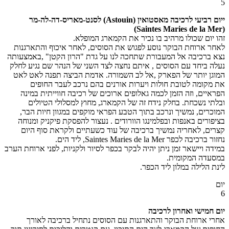
5
ייום רביעי לרכיבה מאסטואין (Astouin) לסנט-מאריס-דה-לה-מר
(Saintes Maries de la Mer)
זהו יום שכולו מרהיב בו נכיר את הקמארג המופלא.
לאחר ארוחת הבוקר נוסע לפגוש את הסוסים, לאחר איכוף והתארגנות
נצא ברכיבה אל המעבורת שתחכה לנו על גדת "הרון הקטן" ,באמצעותה
נעלה ביחד עם הסוסים , איתם נחצה לצד השני של הנהר שם נגיע לחלק
המוגן יותר של הפארק ,אל לב השמורה. אדמת הביצה תפנה לאט לאט
את מקומה לטובת חולות ויערות אורנים בהם נרכב לעבר החופים
הפראיים, וזה הזמן לכמה גאלופים ארוכים של רכיבה חווייתית במינה
ובלתי נשכחת. בחלק נידח זה של הקמארג, מחוץ למסלולי הטיולים
המוכרים, נמשיך ונרכב בתוך הטבע הפראי מוקפים במגוון חיות הבר,
בציפורים באנפות ובפלמינגו הוורודים . נעצור להפסקת פיקניק ומנוחה
קצרים, לאחריה נמשיך ברכיבה של עוד כשעתיים ולקראת סוף היום
נחזור ברכיבה לכפר Saintes Maries de la Mer, ליד הים.
במידה ויישאר זמן ניתן יהיה לבקר בכפר לסיור ולקניות, לפני ארוחת הערב
במסעדה המקומית.
לינת הלילה במלון ליד הכפר.
יום
6
יום חמישי ואחרון לרכיבה
אחרי ארוחת הבוקר והתארגנות עם הסוסים נתחיל ברכיבה לאורך