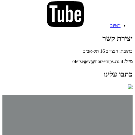
יוטיוב
יצירת קשר
כתובת: הנצי״ב 16 תל-אביב
מייל: ofersegev@horsetrips.co.il
כתבו עלינו