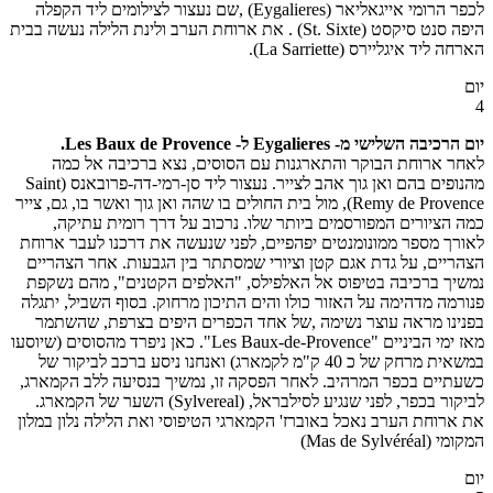
לכפר הרומי אייגאליאר (Eygalieres) ,שם נעצור לצילומים ליד הקפלה
היפה סנט סיקסט (St. Sixte) . את ארוחת הערב ולינת הלילה נעשה בבית
הארחה ליד איגליירס (La Sarriette).
יום
4
יום הרכיבה השלישי מ- Eygalieres ל- Les Baux de Provence.
לאחר ארוחת הבוקר והתארגנות עם הסוסים, נצא ברכיבה אל כמה
מהנופים בהם ואן גוך אהב לצייר. נעצור ליד סן-רמי-דה-פרובאנס (Saint
Remy de Provence), מול בית החולים בו שהה ואן גוך ואשר בו, גם, צייר
כמה הציורים המפורסמים ביותר שלו. נרכוב על דרך רומית עתיקה,
לאורך מספר ממונומנטים יפהפיים, לפני שנעשה את דרכנו לעבר ארוחת
הצהריים, על גדת אגם קטן וציורי שמסתתר בין הגבעות. אחר הצהריים
נמשיך ברכיבה בטיפוס אל האלפילס, "האלפים הקטנים", מהם נשקפת
פנורמה מדהימה על האזור כולו והים התיכון מרחוק. בסוף השביל, יתגלה
בפנינו מראה עוצר נשימה ,של אחד הכפרים היפים בצרפת, שהשתמר
מאז ימי הביניים "Les Baux-de-Provence". כאן ניפרד מהסוסים (שיוסעו
במשאית מרחק של כ 40 ק"מ לקמארג) ואנחנו ניסע ברכב לביקור של
כשעתיים בכפר המרהיב. לאחר הפסקה זו, נמשיך בנסיעה ללב הקמארג,
לביקור בכפר, לפני שנגיע לסילבראל, (Sylvereal) השער של הקמארג.
את ארוחת הערב נאכל באוברז' הקמארגי הטיפוסי ואת הלילה נלון במלון
המקומי (Mas de Sylvéréal)
יום