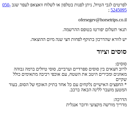
לפרטים לגבי הטיול, ניתן לפנות בטלפון או לשלוח וואצאפ לעפר שגב
050-
;
5245095
ofersegev@horsetrips.co.il
תנאי תשלום יפורטו בטופס ההרשמה.
יש לוודא שהדרכון בתוקף לפחות חצי שנה מיום ההוצאה.
סוסים וציוד
סוסים:
לרוב חצאים בין סוסים ספרדיים וערביים, סוסי טיולים ברמה גבוהה
מאוזנים ומכירים היטב את השטח, עם אוכפי רכיבה מתאימים כולל
שקיים
* החפצים האישיים נלקחים עם כל אחד בתיק האוכף של הסוס, בעוד
המטען מועבר ללינה הבאה ברכב.
הדרכה:
מדריך מורשה מקצועי ודובר אנגלית