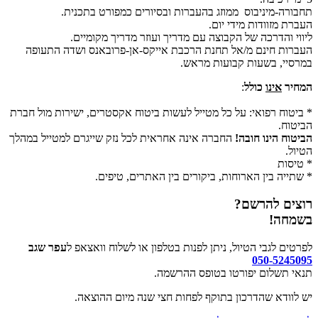
תחבורה-מיניבוס ממוזג בהעברות ובסיורים כמפורט בתכנית.
העברת מזוודות מידי יום.
ליווי והדרכה של הקבוצה עם מדריך ועוזר מדריך מקומיים.
העברות חינם מ/אל תחנת הרכבת אייקס-אן-פרובאנס ושדה התעופה
במרסיי, בשעות קבועות מראש.
המחיר
אינו
כולל
:
*
ביטוח רפואי: על כל מטייל לעשות ביטוח אקסטרים, ישירות מול חברת
הביטוח.
הביטוח הינו חובה!
החברה אינה אחראית לכל נזק שייגרם למטייל במהלך
הטיול.
* טיסות
* שתייה בין הארוחות, ביקורים בין האתרים, טיפים.
רוצים להרשם?
בשמחה!
לפרטים לגבי הטיול, ניתן לפנות בטלפון או לשלוח וואצאפ ל
עפר שגב
050-5245095
תנאי תשלום יפורטו בטופס ההרשמה.
יש לוודא שהדרכון בתוקף לפחות חצי שנה מיום ההוצאה.