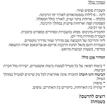
המחיר
כולל
:
השכרת סוסים וציוד.
לינה – 6 לילות בגסטהאוזים לאורך ימי הרכיבה.
כלכלה – ארוחת בוקר וערב, לאורך כולל המסלול.
הפסקות קפה וארוחות פיקניק במהלך הרכיבה.
5 ימי רכיבה.
תחבורה-מיניבוס ממוזג בהעברות ובסיורים כמפורט בתכנית.
העברת מזוודות מידי יום.
ליווי והדרכה של הקבוצה עם מדריך ועוזר מדריך מקומיים.
העברות חינם מ/אל תחנת הרכבת אייקס-אן-פרובאנס ושדה התעופה
במרסיי, בשעות קבועות מראש.
המחיר
אינו
כולל
:
*
ביטוח רפואי: על כל מטייל לעשות ביטוח אקסטרים, ישירות מול חברת
הביטוח.
הביטוח הינו חובה!
החברה אינה אחראית לכל נזק שייגרם למטייל במהלך
הטיול.
* טיסות
* שתייה בין הארוחות, ביקורים בין האתרים, טיפים.
רוצים להרשם?
בשמחה!