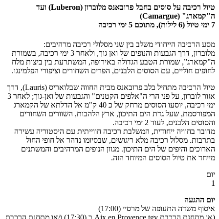
טיול רכיבה על סוסים בחבל פרובאנס מלוברון (Luberon) ועד
ה"קמארג" (Camargue)
7 ימי טיול (6 לילות), מתוכם 5 ימי רכיבה
מסע הרכיבה הייחודי משלב בין שני מסלולי רכיבה מרהיבים:
מלוברון, דרך הגבעות והנופים של ואן גוך, ולאחר 3 ימי רכיבה, בשמורת
ה”קמארג”, שמורת הטבע הגדולה באירופה, המשתרעת בין ביצות מלח
לחופים חוליים, עם הסוסים הלבנים, הפרים השחורים וציפורי הפלמינגו.
טיול הרכיבה מתחיל בלב פרובאנס מבית החווה שבלואריס (Lauris), דרך
אזור לוברון, על פני הרי ה"אלפים הקטנים" והגבעות של ואן-גוך; לאחר 3
ימי רכיבה, יוסעו הסוסים מרחק של כ 40 ק"מ אל הדלתא של הקמארג
המפורסמת, שעל גדת הים התיכון, ארץ הלהבות, השוורים השחורים
והסוסים הלבנים, לעוד 2 ימי רכיבה.
מדובר בחוויה ייחודית, המשלבת רכיבה חווייתית עם היסטוריה עשירה
בתרבות. מסלול רכיבה מלא ריגושים, שבסיומו נדהר אל חופי החול
הארוכים והיפים של הים התיכון. מגוון הנופים המרהיבים והמשתנים
מייחד את טיול הסוסים המיוחד הזה.
יום
1
יום ההגעה
איסוף משדה התעופה של מרסיי (17:00)
(או מתחנת הרכבת Aix en Provence tgv ב (17:30) ו/או מתחנת הרכבת