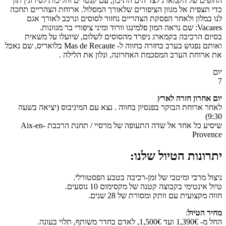
החופים של הקמארג לצד הים התיכון, עם קנטרים והליכות לסירוגין תוך
כדי תצפית אל מגוון הציפורים שלאורך המסלול. ארוחת הצהריים תחכה
לנו במלון ולאחר הפסקת הצהריים נחזור לסוסים ונרכב לאורך אגם
Vacares: שם נראה המון פלמינגו וורוד ומיני ציפורי בר מגוונות.
בסיום הרכיבה בקמארג ניפרד מהסוסים לשלום, שיועלו על משאית
ואותם נפגוש בערב בחזרה בחווה ל- Mas de Recaute בלואריס, שם נאכל
את ארוחת הערב המסכמת האחרונה, ונלון את הלילה .
יום
7
יום אחרון חזרה לארץ
לאחר ארוחת הבוקר בפנסיון בחווה . נצא עם המיניבוס (יציאה בשעה
9:30)
שיסיע כל אחד אל שדה התעופה של מרסיי / תחנת הרכבת Aix-en-
Provence
יתרונות הטיול שלנו
:
ניצול מרבי ומיטבי של זמן-רכיבה בטבע הפסטורלי.
טיול אינטימי בקבוצה קטנה של מקסימום 10 נוסעים.
חווה מקצועית עם וותק ומסורת של 28 שנים.
מחיר הטיול
:
החל מ- 1,390€ ועד 1,500€, לאדם בחדר משותף, תלוי בעונה.