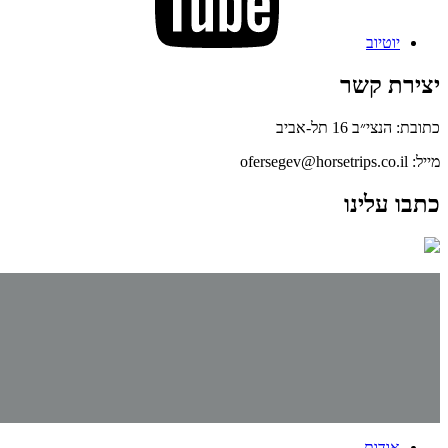
יוטיוב
יצירת קשר
כתובת: הנצי״ב 16 תל-אביב
מייל: ofersegev@horsetrips.co.il
כתבו עלינו
אודות