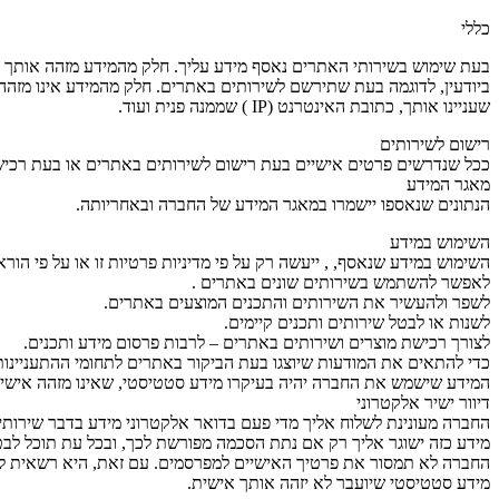
כללי
בעת שימוש בשירותי האתרים נאסף מידע עליך. חלק מהמידע מזהה אותך בא
ביודעין, לדוגמה בעת שתירשם לשירותים באתרים. חלק מהמידע אינו מזהה
שעניינו אותך, כתובת האינטרנט (IP ) שממנה פנית ועוד.
רישום לשירותים
ככל שנדרשים פרטים אישיים בעת רישום לשירותים באתרים או בעת רכיש
מאגר המידע
הנתונים שנאספו יישמרו במאגר המידע של החברה ובאחריותה.
השימוש במידע
השימוש במידע שנאסף, , ייעשה רק על פי מדיניות פרטיות זו או על פי הוראו
לאפשר להשתמש בשירותים שונים באתרים .
לשפר ולהעשיר את השירותים והתכנים המוצעים באתרים.
לשנות או לבטל שירותים ותכנים קיימים.
לצורך רכישת מוצרים ושירותים באתרים – לרבות פרסום מידע ותכנים.
כדי להתאים את המודעות שיוצגו בעת הביקור באתרים לתחומי ההתעניינו
המידע שישמש את החברה יהיה בעיקרו מידע סטטיסטי, שאינו מזהה אישית
דיוור ישיר אלקטרוני
החברה מעונינת לשלוח אליך מדי פעם בדואר אלקטרוני מידע בדבר שירותיה 
מידע כזה ישוגר אליך רק אם נתת הסכמה מפורשת לכך, ובכל עת תוכל לב
החברה לא תמסור את פרטיך האישיים למפרסמים. עם זאת, היא רשאית ל
מידע סטטיסטי שיועבר לא יזהה אותך אישית.