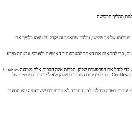
למת תהליך הרכישה
ילותו של צד שלישי, ובלבד שתאגיד זה יקבל על עצמו כלפיך את
החברה מתירה לחברות אחרות לנהל את מערך הפרסומות באתרים. המודעות שבהן אתה צופה בעת הביקור באתרי מגיעות ממחשביהן של אותן חברות. כדי לנהל את הפרסומות שלהן, חברות אלה חברות אלה מציבות Cookies
במחשבך. ה-Cookies מאפשרים להן לאסוף מידע על האתרים שבהם צפית בפרסומות שהציבו ועל אילו פרסומות הקשת. השימוש שחברות אלה עושות ב-Cookies כפוף למדיניות הפרטיות שלהן ולא למדיניות הפרטיות של
יקים בטחון מוחלט. לכן, החברה לא מתחייבת ששירותיה יהיו חסינים