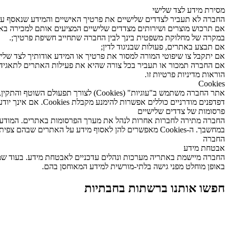
מסירת מידע לצד שלישי
החברה לא תעביר לצדדים שלישיים את פרטיך האישיים והמידע שנאסף על
אם תרכוש מוצרים ושירותים מצדדים שלישיים המציעים אותם למכירה ב
במקרה של מחלוקת משפטית בינך לבין החברה שתחייב חשיפת פרטיך;.
אם תבצע באתרים, פעולות שבניגוד לדין;
אם יתקבל צו שיפוטי המורה למסור את פרטיך או המידע אודותיך לצד שליש
אם החברה תמכור או תעביר בכל צורה שהיא את פעילות האתרים לתאגיד כל
הוראות מדיניות פרטיות זו.
Cookies
אתר החברה משתמש ב"עוגיות" (Cookies) לצורך תפעולם השוטף והתקין, ובכלל זה כדי לאסוף נתונים סטטיסטיים אודות השימוש באתר, לאימות פרטים, כדי להתאים את האתר להעדפותיך האישיות ולצורכי אבטחת מידע.
דפדפנים מודרניים כוללים אפשרות להימנע מקבלת Cookies. אם אינך יודע כיצד לעשות זאת, בדוק בקובץ העזרה של הדפדפן שבו אתה משתמש.
פרסומות של צדדים שלישיים
החברה
אבטחת מידע
החברה מיישמת באתריה מערכות ונהלים עדכניים לאבטחת מידע. בעוד שמער
באופן מוחלט מפני גישה בלתי-מורשית למידע המאוחסן בהם.
חפשו אותנו ברשתות בחבתיות