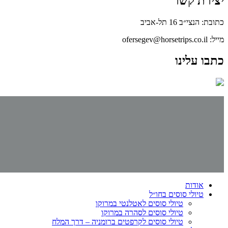
יצירת קשר
כתובת: הנצי״ב 16 תל-אביב
מייל: ofersegev@horsetrips.co.il
כתבו עלינו
אודות
טיולי סוסים בחו״ל
טיולי סוסים לאטלנטי במרוקו
טיולי סוסים לסהרה במרוקו
טיולי סוסים לקרפטים ברומניה – דרך המלח