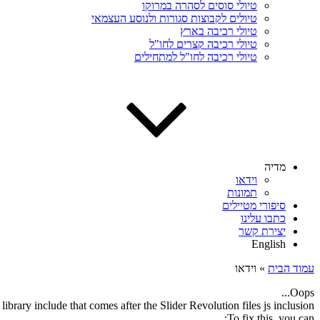
טיולי סוסים לסהרה במרוקו
טיולים לקבוצות סגורות ולנוסע העצמאי
טיולי רכיבה בארץ
טיולי רכיבה קצרים לחו"ל
טיולי רכיבה לחו"ל למתחילים
מדיה
וידאו
תמונות
סיפורי מטיילים
כתבו עלינו
יצירת קשר
English
עמוד הבית
»
וידאו
Oops...
ibrary include that comes after the Slider Revolution files js inclusion.
To fix this, you can: