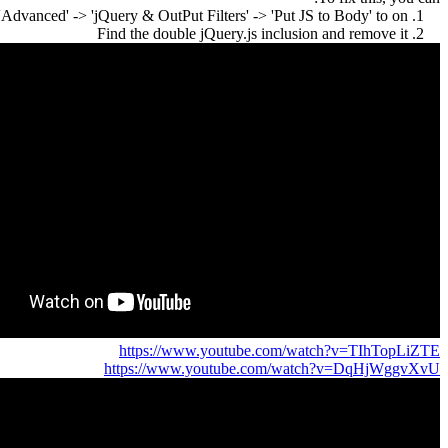
1. Set 'Module General Options' -> 'Advanced' -> 'jQuery & OutPut Filters' -> 'Put JS to Body' to on
2. Find the double jQuery.js inclusion and remove it
https://www.youtube.com/watch?v=TIhTopLiZTE
https://www.youtube.com/watch?v=DqHjWggvXvU