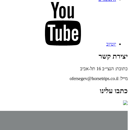
יוטיוב
יצירת קשר
כתובת: הנצי״ב 16 תל-אביב
מייל: ofersegev@horsetrips.co.il
כתבו עלינו